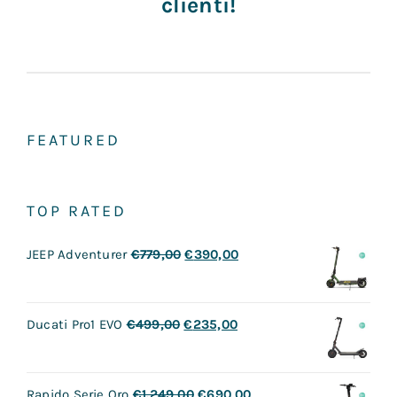
FEATURED
TOP RATED
JEEP Adventurer
€
779,00
€
390,00
Ducati Pro1 EVO
€
499,00
€
235,00
Rapido Serie Oro
€
1.249,00
€
690,00