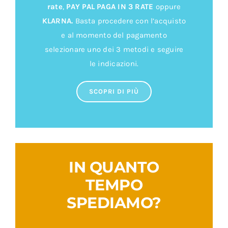
KLARNA.
Basta procedere con l’acquisto
e al momento del pagamento
selezionare uno dei 3 metodi e seguire
le indicazioni.
SCOPRI DI PIÙ
IN QUANTO
TEMPO
SPEDIAMO?
– 24/48 ore –