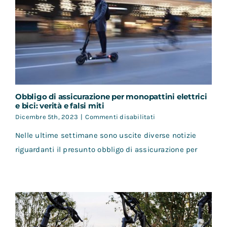
Obbligo di assicurazione per monopattini elettrici
e bici: verità e falsi miti
su
Dicembre 5th, 2023
|
Commenti disabilitati
Obbligo
Nelle ultime settimane sono uscite diverse notizie
di
assicurazione
riguardanti il presunto obbligo di assicurazione per
per
monopattini
elettrici
e
bici:
verità
e
falsi
miti