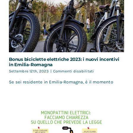
Bonus biciclette elettriche 2023: i nuovi incentivi
in Emilia-Romagna
su
Settembre 12th, 2023
|
Commenti disabilitati
Bonus
Se sei residente in Emilia-Romagna, è il momento
biciclette
elettriche
2023:
i
nuovi
incentivi
in
Emilia-
Romagna