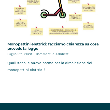
Monopattini elettrici: facciamo chiarezza su cosa
prevede la legge
su
Luglio 9th, 2023
|
Commenti disabilitati
Monopattini
Quali sono le nuove norme per la circolazione dei
elettrici:
facciamo
monopattini elettrici?
chiarezza
su
cosa
prevede
la
legge