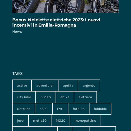
Bonus biciclette elettriche 2023: i nuovi
incentivi in Emilia-Romagna
News
TAGS
active
adventurer
aprilia
argento
city bike
Ducati
ebike
elettrica
elettrico
eSR2
EVO
fatbike
foldable
jeep
metis20
MG20
monopattino
monopattino elettrico
MV
nasa
pieghevole