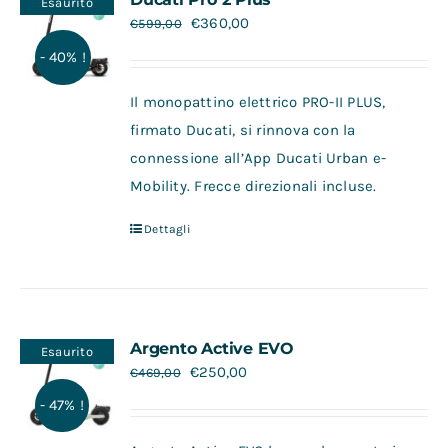
Esaurito
€
360,00
€
599,00
- 40% !
Il monopattino elettrico PRO-II PLUS,
firmato Ducati, si rinnova con la
connessione all’App Ducati Urban e-
Mobility. Frecce direzionali incluse.
Dettagli
Argento Active EVO
Esaurito
€
250,00
€
469,00
- 47% !