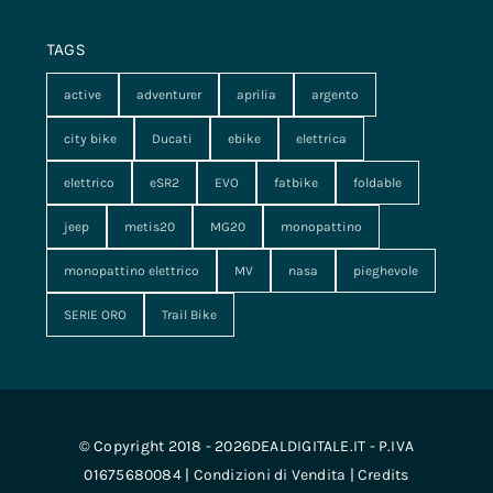
TAGS
active
adventurer
aprilia
argento
city bike
Ducati
ebike
elettrica
elettrico
eSR2
EVO
fatbike
foldable
jeep
metis20
MG20
monopattino
monopattino elettrico
MV
nasa
pieghevole
SERIE ORO
Trail Bike
© Copyright 2018 - 2026DEALDIGITALE.IT - P.IVA
01675680084 |
Condizioni di Vendita
|
Credits