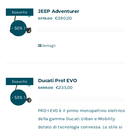
Contatti
JEEP Adventurer
Esaurito
€
390,00
€
779,00
- 50% !
Dettagli
Ducati Pro1 EVO
Esaurito
€
235,00
€
499,00
- 53% !
PRO-I EVO è il primo monopattino elettrico
della gamma Ducati Urban e-Mobility
dotato di tecnologia connessa. Lo stile si