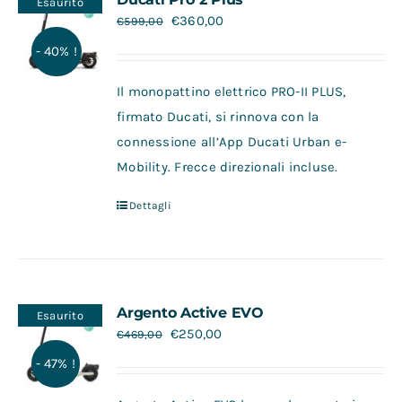
Esaurito
€
360,00
€
599,00
- 40% !
Il monopattino elettrico PRO-II PLUS,
firmato Ducati, si rinnova con la
connessione all’App Ducati Urban e-
Mobility. Frecce direzionali incluse.
Dettagli
Argento Active EVO
Esaurito
€
250,00
€
469,00
- 47% !