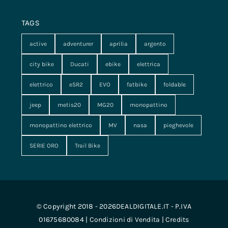
TAGS
active
adventurer
aprilia
argento
city bike
Ducati
ebike
elettrica
elettrico
eSR2
EVO
fatbike
foldable
jeep
metis20
MG20
monopattino
monopattino elettrico
MV
nasa
pieghevole
SERIE ORO
Trail Bike
© Copyright 2018 - 2026DEALDIGITALE.IT - P.IVA
01675680084 |
Condizioni di Vendita
|
Credits