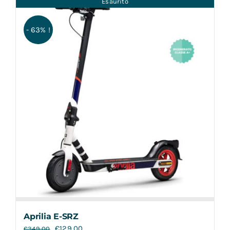
Esaurito
Contatti
- 63% !
Aprilia E-SRZ
€
129,00
€
349,00