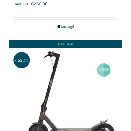
€
250,00
€
469,00
Dettagli
Esaurito
- 53% !