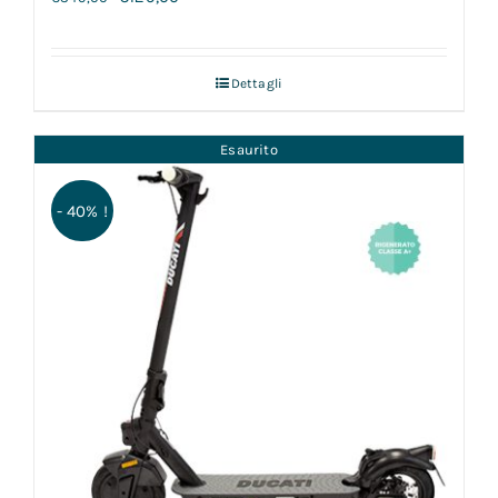
Dettagli
Esaurito
- 40% !