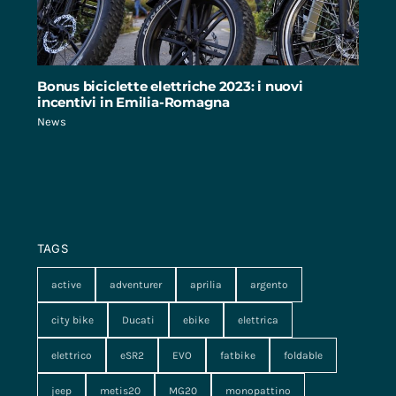
Bonus biciclette elettriche 2023: i nuovi
incentivi in Emilia-Romagna
News
TAGS
active
adventurer
aprilia
argento
city bike
Ducati
ebike
elettrica
elettrico
eSR2
EVO
fatbike
foldable
jeep
metis20
MG20
monopattino