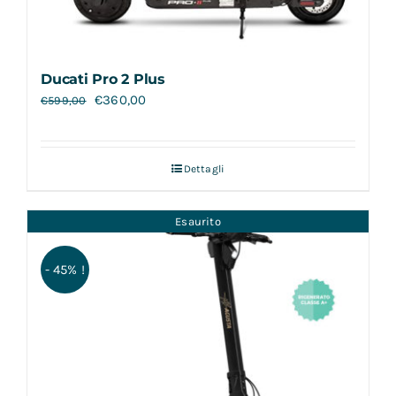
Ducati Pro 2 Plus
€
360,00
€
599,00
Dettagli
Esaurito
- 45% !