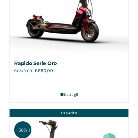
Rapido Serie Oro
€
690,00
€
1.249,00
Dettagli
Esaurito
- 50% !