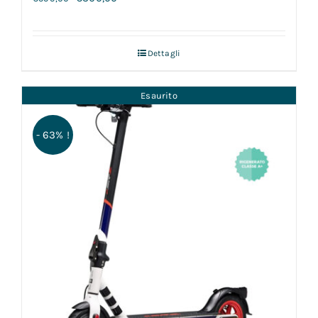
Dettagli
Esaurito
- 63% !