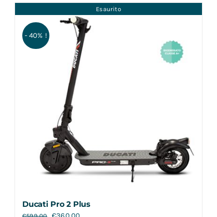
Esaurito
- 40% !
Ducati Pro 2 Plus
€
360,00
€
599,00