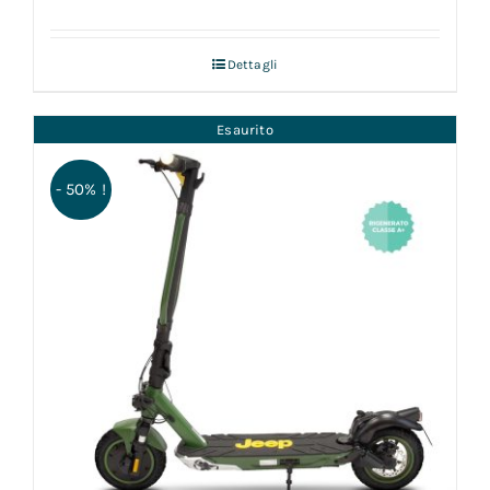
Dettagli
Esaurito
- 50% !