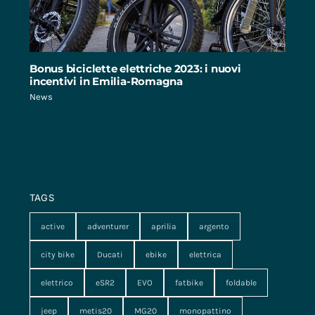
Bonus biciclette elettriche 2023: i nuovi
incentivi in Emilia-Romagna
News
TAGS
active
adventurer
aprilia
argento
city bike
Ducati
ebike
elettrica
elettrico
eSR2
EVO
fatbike
foldable
jeep
metis20
MG20
monopattino