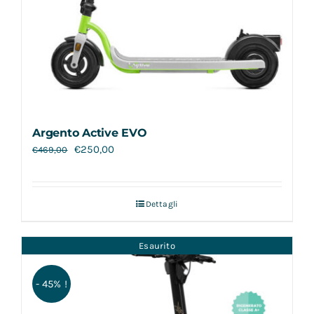
Argento Active EVO
€
250,00
€
469,00
Dettagli
Esaurito
- 45% !