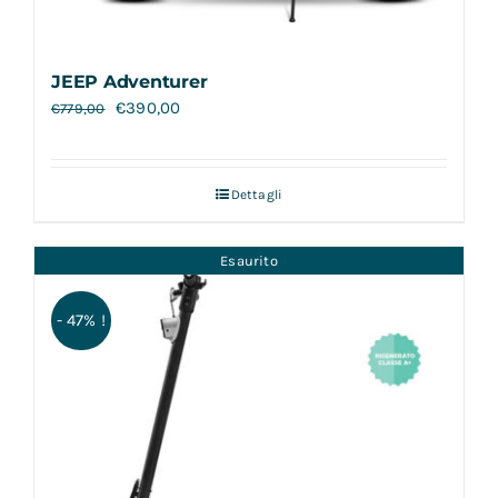
JEEP Adventurer
€
390,00
€
779,00
Dettagli
Esaurito
- 47% !