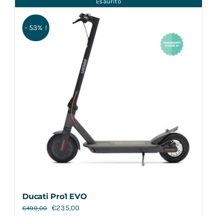
Esaurito
Contatti
- 53% !
Ducati Pro1 EVO
€
235,00
€
499,00