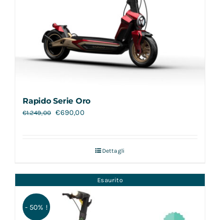
Rapido Serie Oro
€
690,00
€
1.249,00
Dettagli
Esaurito
- 50% !