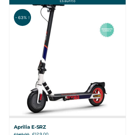
Esaurito
Contatti
- 63% !
Aprilia E-SRZ
€
129,00
€
349,00