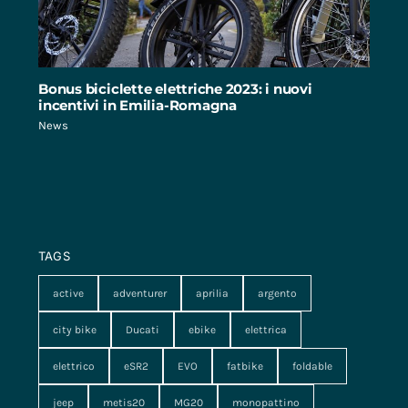
Bonus biciclette elettriche 2023: i nuovi
incentivi in Emilia-Romagna
News
TAGS
active
adventurer
aprilia
argento
city bike
Ducati
ebike
elettrica
elettrico
eSR2
EVO
fatbike
foldable
jeep
metis20
MG20
monopattino