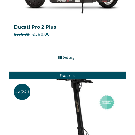
Ducati Pro 2 Plus
€
360,00
€
599,00
Dettagli
Esaurito
- 45% !