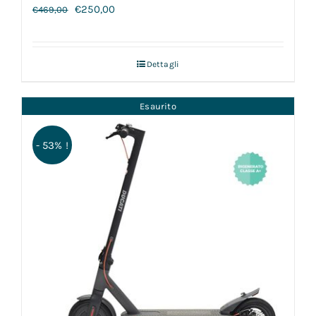
€
250,00
€
469,00
Dettagli
Esaurito
- 53% !