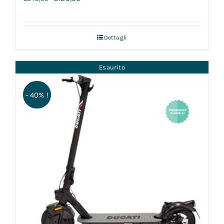
Dettagli
Esaurito
- 40% !