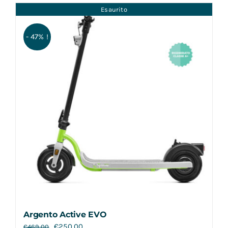
Esaurito
- 47% !
Argento Active EVO
€
250,00
€
469,00