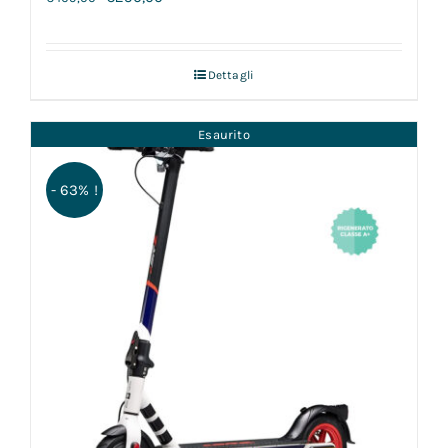
Dettagli
Esaurito
- 63% !