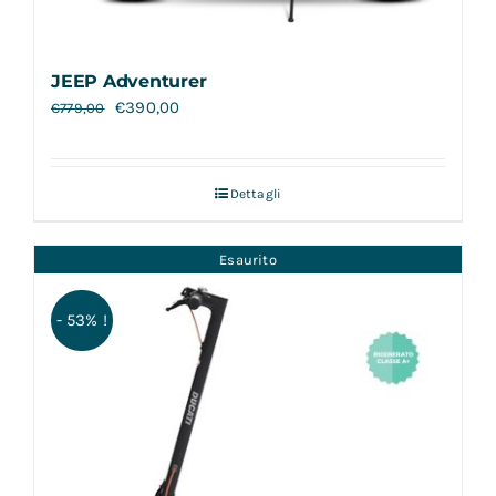
JEEP Adventurer
€
390,00
€
779,00
Dettagli
Esaurito
- 53% !