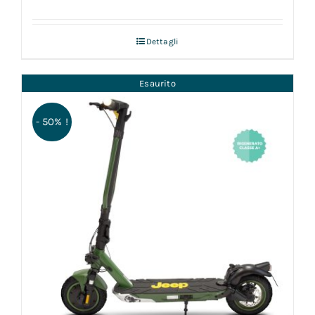
Dettagli
Esaurito
- 50% !