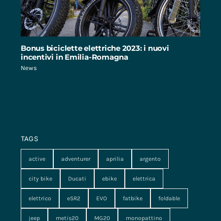
Bonus biciclette elettriche 2023: i nuovi
incentivi in Emilia-Romagna
News
TAGS
active
adventurer
aprilia
argento
city bike
Ducati
ebike
elettrica
elettrico
eSR2
EVO
fatbike
foldable
jeep
metis20
MG20
monopattino