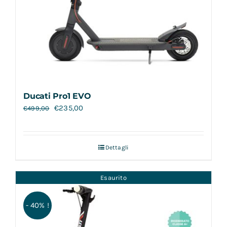
Ducati Pro1 EVO
€
235,00
€
499,00
Dettagli
Esaurito
- 40% !