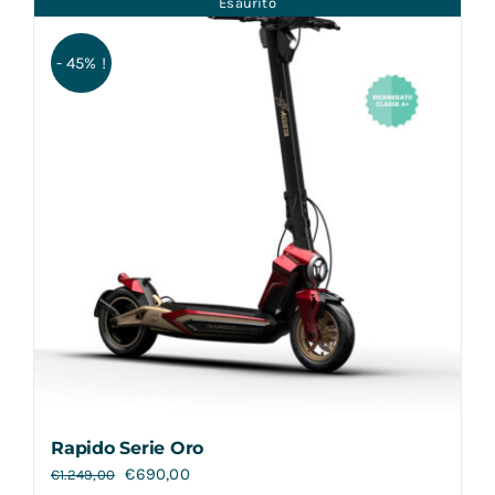
Esaurito
Contatti
- 45% !
Rapido Serie Oro
€
690,00
€
1.249,00