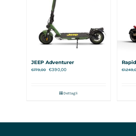
JEEP Adventurer
Rapid
€
390,00
€
779,00
€
1.249,
Dettagli