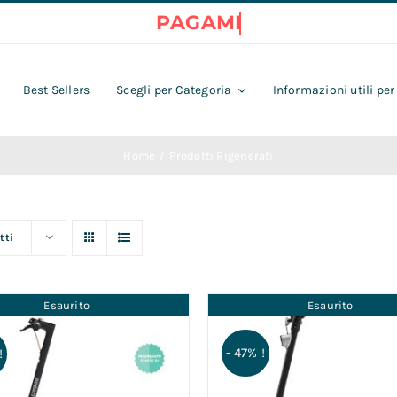
Best Sellers
Scegli per Categoria
Informazioni utili per
Home
Prodotti Rigenerati
tti
Esaurito
Esaurito
- 47% !
!