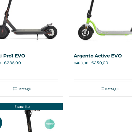
i Pro1 EVO
Argento Active EVO
€
235,00
€
250,00
0
€
469,00
Dettagli
Dettagli
Esaurito
!