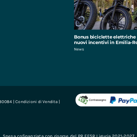
Bonus biciclette elettriche 
nuovi incentivi in Emilia
News
680084 |
Condizioni di Vendita
|
Spesa cofinanziata con risorse del PR FESR Liguria 2021-2027