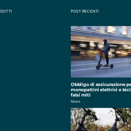
ODOTTI
POST RECENTI
Obbligo di assicurazione p
monopattini elettrici e bici:
falsi miti
News