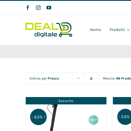
Salta
al
contenuto
Home
Prodotti
Ordina per
Prezzo
Mostra
48 Prodo
Esaurito
- 53% 
- 63% !