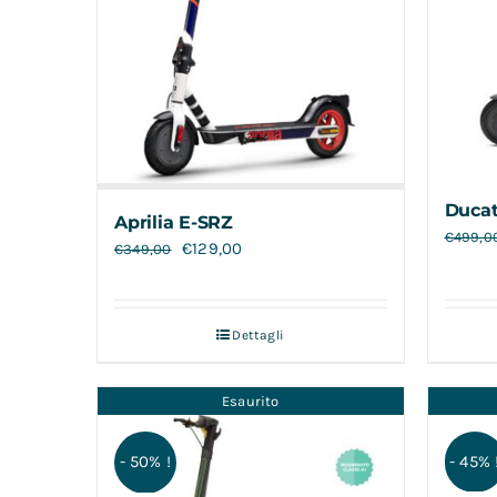
Ducat
Aprilia E-SRZ
€
499,0
€
129,00
€
349,00
Dettagli
Esaurito
- 45% 
- 50% !