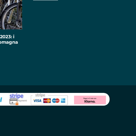
2023: i
-Romagna