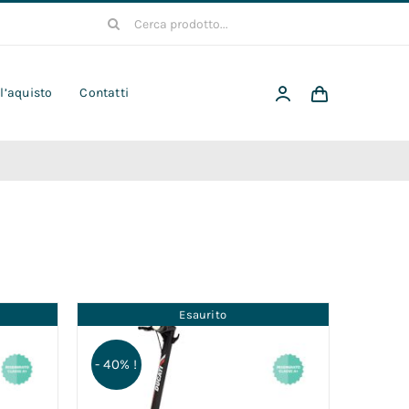
Cerca
per:
 l’aquisto
Contatti
Esaurito
- 40% !