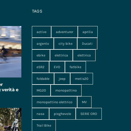
TAGS
active
adventurer
aprilia
argento
city bike
Ducati
ebike
elettrica
elettrico
eSR2
EVO
fatbike
foldable
jeep
metis20
er
 verità e
MG20
monopattino
monopattino elettrico
MV
nasa
pieghevole
SERIE ORO
Trail Bike