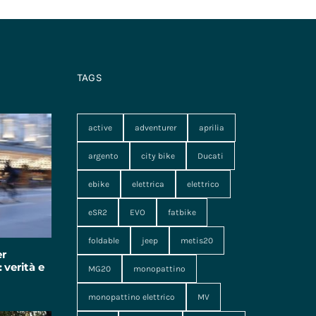
TAGS
active
adventurer
aprilia
argento
city bike
Ducati
ebike
elettrica
elettrico
eSR2
EVO
fatbike
foldable
jeep
metis20
er
 verità e
MG20
monopattino
monopattino elettrico
MV