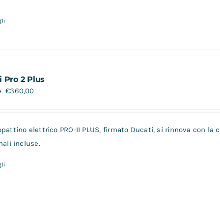
li
i Pro 2 Plus
€
360,00
0
pattino elettrico PRO-II PLUS, firmato Ducati, si rinnova con la
nali incluse.
li