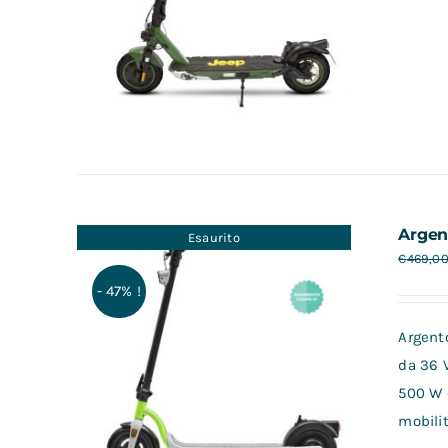
Argen
Esaurito
€
469,0
- 47% !
Argento
da 36 
500 W 
mobilit