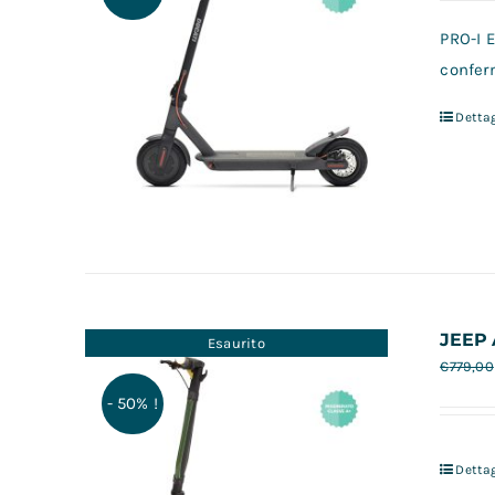
PRO-I E
conferm
Dettag
JEEP 
Esaurito
€
779,00
- 50% !
Dettag