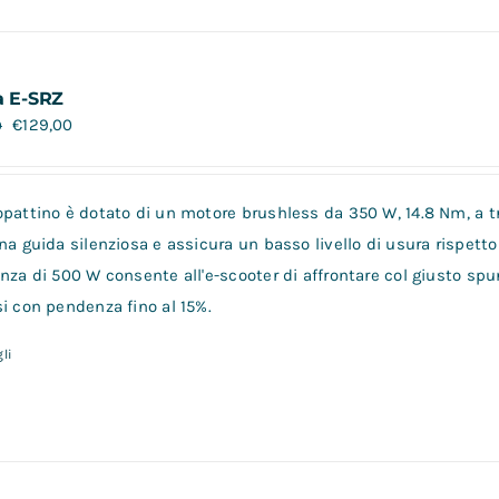
a E-SRZ
€
129,00
0
opattino è dotato di un motore brushless da 350 W, 14.8 Nm, a tr
na guida silenziosa e assicura un basso livello di usura rispetto 
nza di 500 W consente all'e-scooter di affrontare col giusto spu
i con pendenza fino al 15%.
li