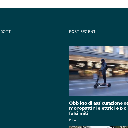
ODOTTI
POST RECENTI
Obbligo di assicurazione p
monopattini elettrici e bici:
falsi miti
News