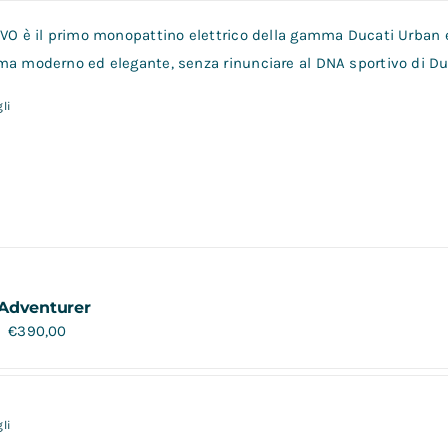
VO è il primo monopattino elettrico della gamma Ducati Urban e-
a moderno ed elegante, senza rinunciare al DNA sportivo di Duca
li
Adventurer
€
390,00
li