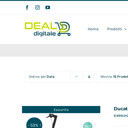
Salta
al
contenuto
Home
Prodotti
Ordina per
Data
Mostra
16 Prodot
Ducat
Esaurito
€
499,0
- 53% !