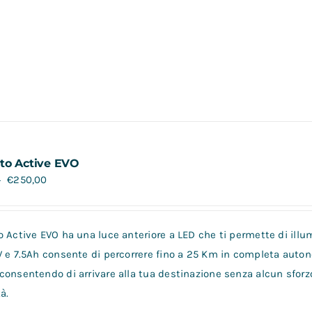
to Active EVO
€
250,00
0
 Active EVO ha una luce anteriore a LED che ti permette di illum
V e 7.5Ah consente di percorrere fino a 25 Km in completa auto
consentendo di arrivare alla tua destinazione senza alcun sforz
à.