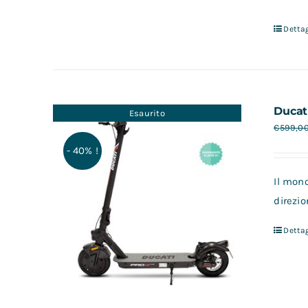
Dettag
Ducat
Esaurito
€
599,0
- 40% !
Il mono
direzio
Dettag