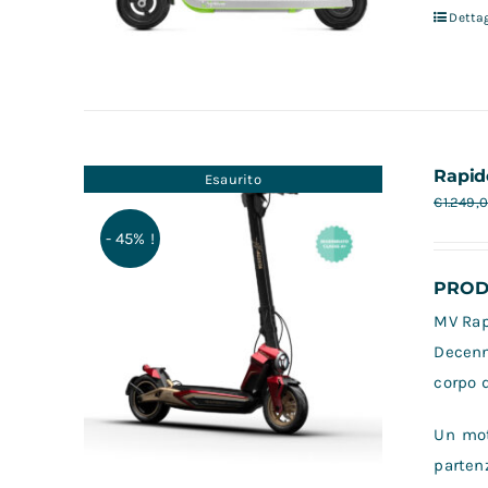
Dettag
Rapid
Esaurito
€
1.249,
- 45% !
PRODO
MV Rapi
Decenn
corpo d
Un mot
partenz