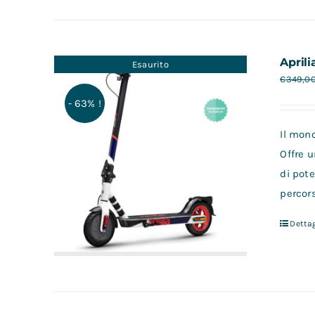
Aprili
Esaurito
€
349,0
- 63% !
Il mon
Offre u
di pote
percors
Dettag