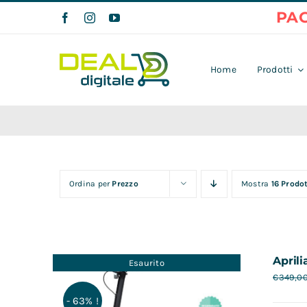
Salta
al
contenuto
Home
Prodotti
Ordina per
Prezzo
Mostra
16 Prodot
Aprili
Esaurito
€
349,0
- 63% !