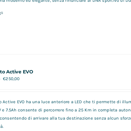
a moderno ed elegante, senza rinunciare al DNA sportivo di Duca
li
to Active EVO
€
250,00
0
 Active EVO ha una luce anteriore a LED che ti permette di illum
V e 7.5Ah consente di percorrere fino a 25 Km in completa auto
consentendo di arrivare alla tua destinazione senza alcun sforz
à.