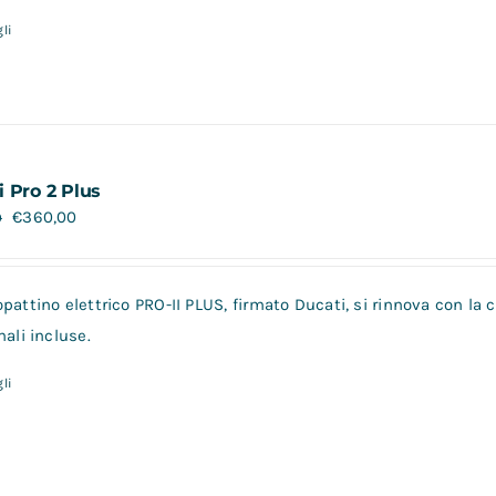
li
i Pro 2 Plus
€
360,00
0
pattino elettrico PRO-II PLUS, firmato Ducati, si rinnova con la
nali incluse.
li