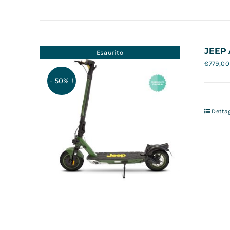
JEEP 
Esaurito
€
779,00
- 50% !
Dettag