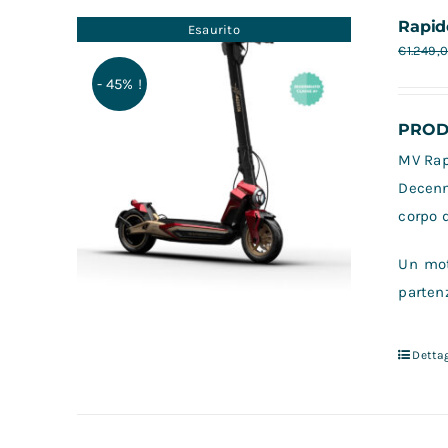
Rapid
Esaurito
€
1.249,
- 45% !
PRODO
MV Rapi
Decenn
corpo d
Un mot
partenz
Dettag