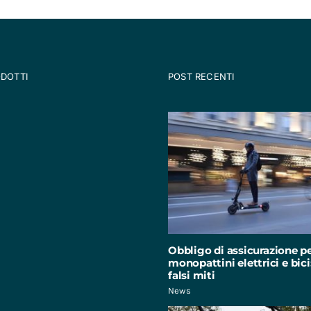
ODOTTI
POST RECENTI
Obbligo di assicurazione p
monopattini elettrici e bici:
falsi miti
News