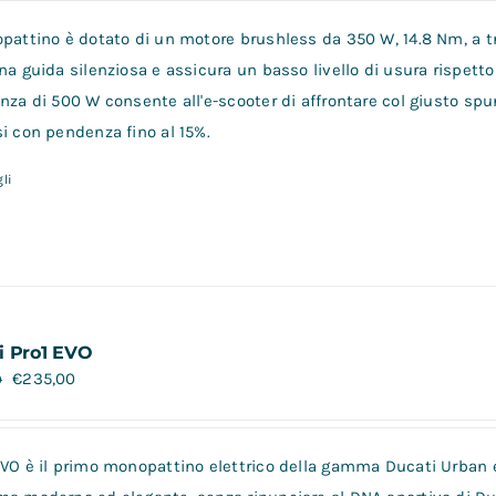
opattino è dotato di un motore brushless da 350 W, 14.8 Nm, a tr
na guida silenziosa e assicura un basso livello di usura rispetto 
nza di 500 W consente all'e-scooter di affrontare col giusto spu
i con pendenza fino al 15%.
li
i Pro1 EVO
€
235,00
0
VO è il primo monopattino elettrico della gamma Ducati Urban e-