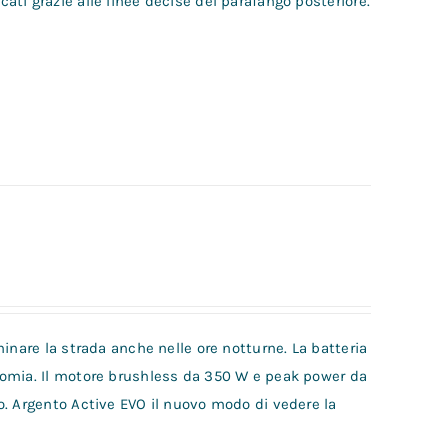
ti grazie alle linee decise del parafango posteriore.
inare la strada anche nelle ore notturne. La batteria
nomia. Il motore brushless da 350 W e peak power da
o. Argento Active EVO il nuovo modo di vedere la