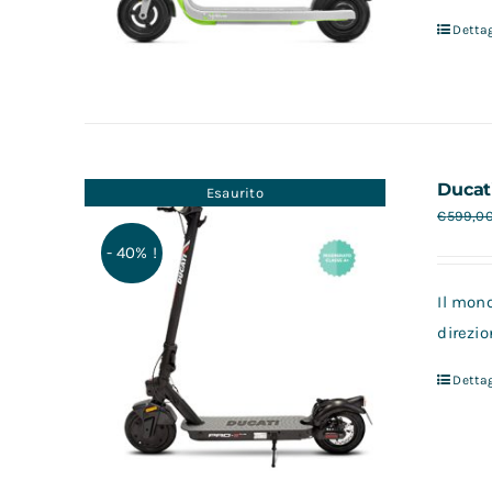
Dettag
Ducat
Esaurito
€
599,0
- 40% !
Il mono
direzio
Dettag