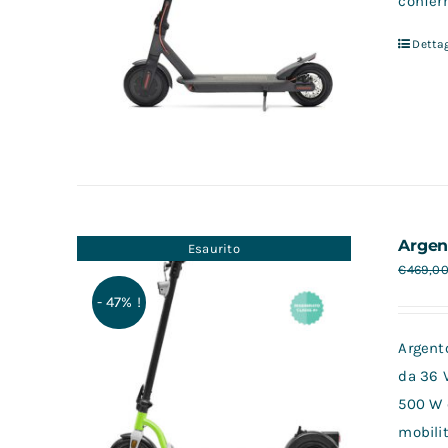
conferm
Dettag
Argen
Esaurito
€
469,0
- 47% !
Argento
da 36 
500 W 
mobilit