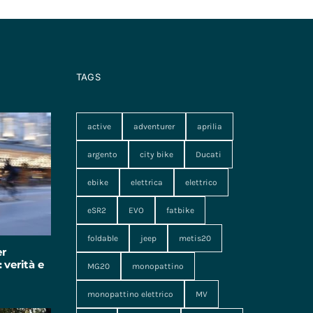
TAGS
active
adventurer
aprilia
argento
city bike
Ducati
ebike
elettrica
elettrico
eSR2
EVO
fatbike
foldable
jeep
metis20
er
 verità e
MG20
monopattino
monopattino elettrico
MV