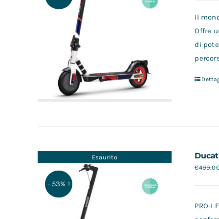
Il mon
Offre u
di pote
percors
Dettag
Ducat
Esaurito
€
499,0
- 53% !
PRO-I E