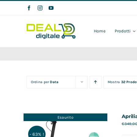
Salta
al
contenuto
Home
Prodotti
Ordina per
Data
Mostra
32 Prodo
Aprili
Esaurito
€
349,0
- 63% !