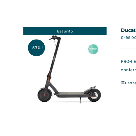
Ducat
Esaurito
€
499,0
- 53% !
PRO-I E
conferm
Dettag