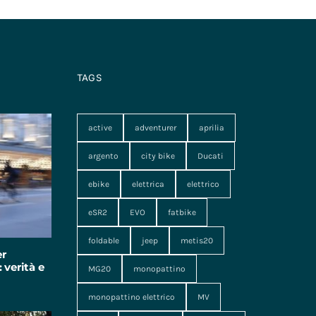
TAGS
active
adventurer
aprilia
argento
city bike
Ducati
ebike
elettrica
elettrico
eSR2
EVO
fatbike
foldable
jeep
metis20
er
 verità e
MG20
monopattino
monopattino elettrico
MV