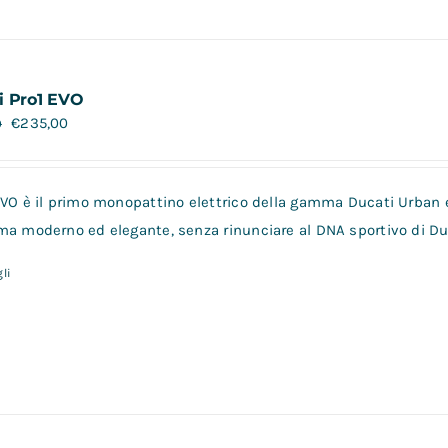
i Pro1 EVO
€
235,00
0
VO è il primo monopattino elettrico della gamma Ducati Urban e-
a moderno ed elegante, senza rinunciare al DNA sportivo di Duca
li