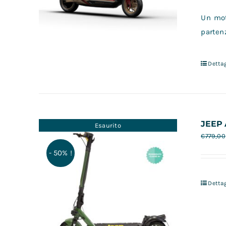
Un mot
partenz
Dettag
JEEP 
Esaurito
€
779,00
- 50% !
Dettag