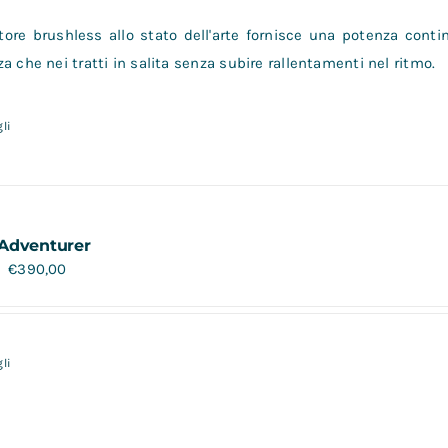
ore brushless allo stato dell'arte fornisce una potenza contin
a che nei tratti in salita senza subire rallentamenti nel ritmo.
li
Adventurer
€
390,00
li