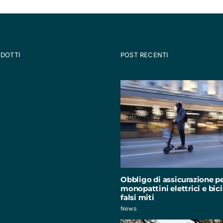
ODOTTI
POST RECENTI
Obbligo di assicurazione p
monopattini elettrici e bici:
falsi miti
News