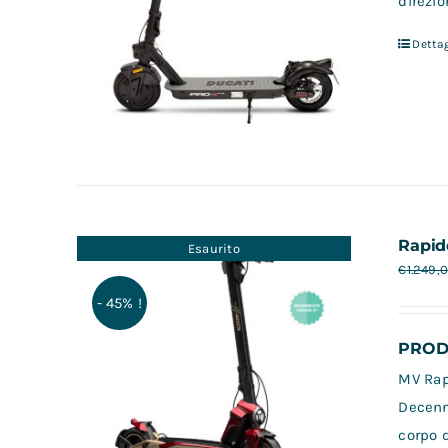
direzio
Dettag
Rapid
Esaurito
€
1.249,
- 45% !
PRODO
MV Rapi
Decenn
corpo d