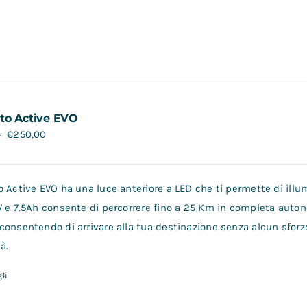
to Active EVO
€
250,00
0
 Active EVO ha una luce anteriore a LED che ti permette di illum
V e 7.5Ah consente di percorrere fino a 25 Km in completa auto
consentendo di arrivare alla tua destinazione senza alcun sforz
à.
li