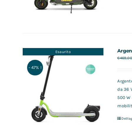
Argen
Esaurito
€
469,0
- 47% !
Argento
da 36 
500 W 
mobilit
Dettag