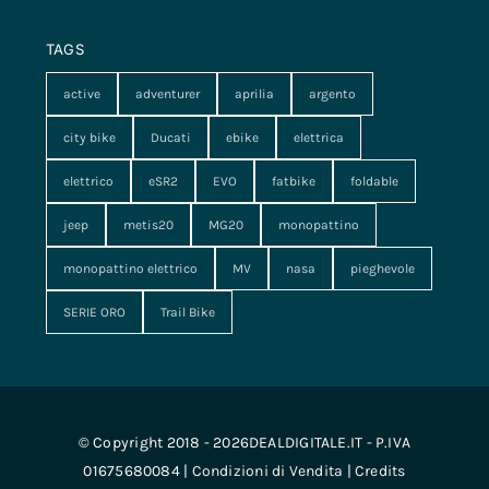
TAGS
active
adventurer
aprilia
argento
city bike
Ducati
ebike
elettrica
elettrico
eSR2
EVO
fatbike
foldable
jeep
metis20
MG20
monopattino
monopattino elettrico
MV
nasa
pieghevole
SERIE ORO
Trail Bike
© Copyright 2018 - 2026DEALDIGITALE.IT - P.IVA
01675680084 |
Condizioni di Vendita
|
Credits