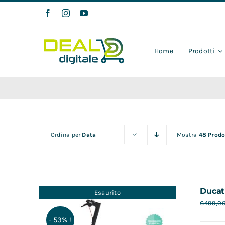
Salta
al
contenuto
Home
Prodotti
Ordina per
Data
Mostra
48 Prodo
Ducat
Esaurito
€
499,0
- 53% !