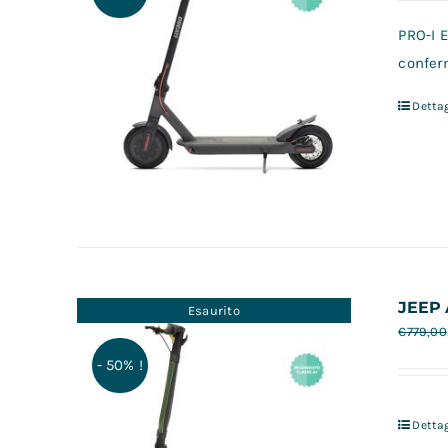
PRO-I E
conferm
Dettag
JEEP 
Esaurito
€
779,00
- 50% !
Dettag