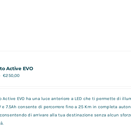
to Active EVO
€
250,00
0
 Active EVO ha una luce anteriore a LED che ti permette di illum
V e 7.5Ah consente di percorrere fino a 25 Km in completa auto
consentendo di arrivare alla tua destinazione senza alcun sforz
à.