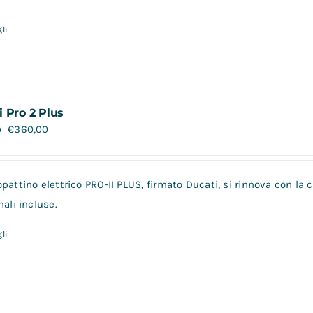
li
i Pro 2 Plus
€
360,00
0
pattino elettrico PRO-II PLUS, firmato Ducati, si rinnova con la
nali incluse.
li