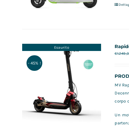
Dettag
Rapid
Esaurito
€
1.249,
- 45% !
PRODO
MV Rapi
Decenn
corpo d
Un mot
partenz