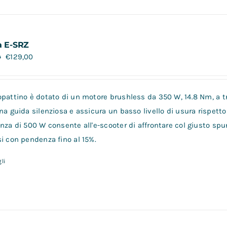
a E-SRZ
€
129,00
0
opattino è dotato di un motore brushless da 350 W, 14.8 Nm, a tr
na guida silenziosa e assicura un basso livello di usura rispetto 
nza di 500 W consente all'e-scooter di affrontare col giusto spu
i con pendenza fino al 15%.
li