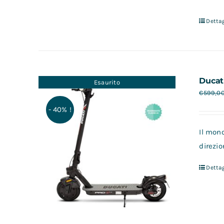
Dettag
Ducat
Esaurito
€
599,0
- 40% !
Il mono
direzio
Dettag