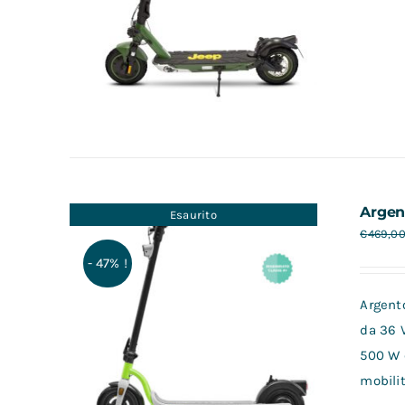
Argen
Esaurito
€
469,0
- 47% !
Argento
da 36 
500 W 
mobilit