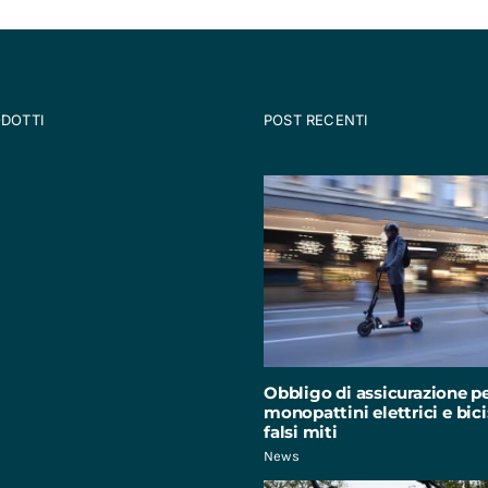
ODOTTI
POST RECENTI
Obbligo di assicurazione p
monopattini elettrici e bici:
falsi miti
News