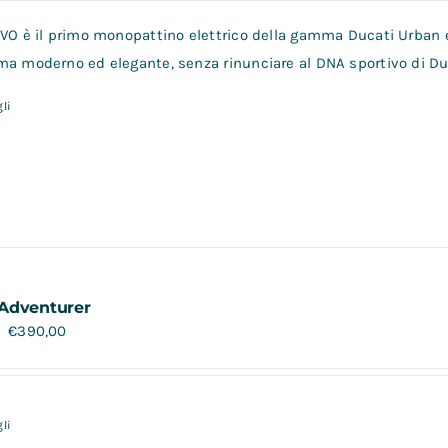
VO è il primo monopattino elettrico della gamma Ducati Urban e-
a moderno ed elegante, senza rinunciare al DNA sportivo di Duca
li
Adventurer
€
390,00
li