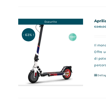
Aprili
Esaurito
€
349,0
- 63% !
Il mon
Offre u
di pote
percors
Dettag