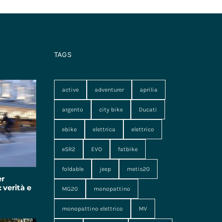
TAGS
active
adventurer
aprilia
argento
city bike
Ducati
ebike
elettrica
elettrico
eSR2
EVO
fatbike
foldable
jeep
metis20
er
 verità e
MG20
monopattino
monopattino elettrico
MV