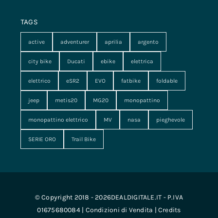
TAGS
active
adventurer
aprilia
argento
city bike
Ducati
ebike
elettrica
elettrico
eSR2
EVO
fatbike
foldable
jeep
metis20
MG20
monopattino
monopattino elettrico
MV
nasa
pieghevole
SERIE ORO
Trail Bike
© Copyright 2018 - 2026DEALDIGITALE.IT - P.IVA
01675680084 |
Condizioni di Vendita
|
Credits