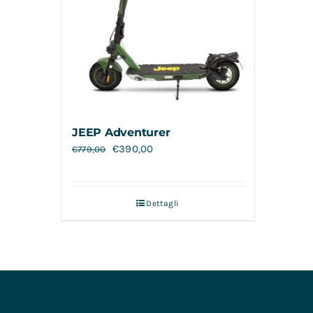
JEEP Adventurer
€
390,00
€
779,00
Dettagli