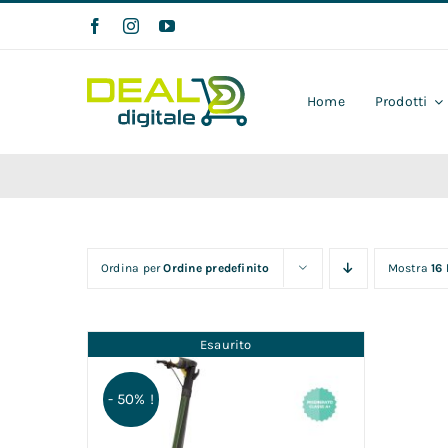
Salta
al
contenuto
Home
Prodotti
Ordina per
Ordine predefinito
Mostra
16
Esaurito
- 50% !