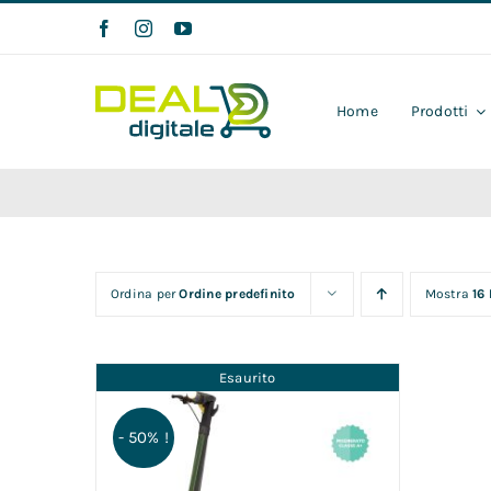
Salta
al
contenuto
Home
Prodotti
Ordina per
Ordine predefinito
Mostra
16
Esaurito
- 50% !