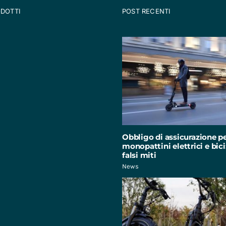
ODOTTI
POST RECENTI
Obbligo di assicurazione p
monopattini elettrici e bici:
falsi miti
News