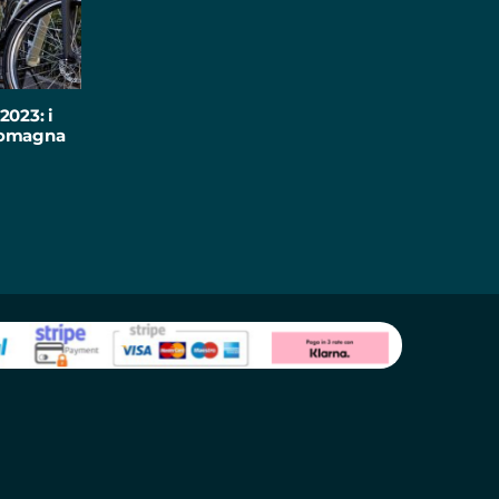
2023: i
-Romagna