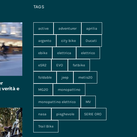
TAGS
active
adventurer
aprilia
argento
city bike
Ducati
ebike
elettrica
elettrico
eSR2
EVO
fatbike
foldable
jeep
metis20
er
 verità e
MG20
monopattino
monopattino elettrico
MV
nasa
pieghevole
SERIE ORO
Trail Bike