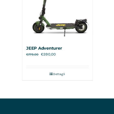
JEEP Adventurer
€
390,00
€
779,00
Dettagli