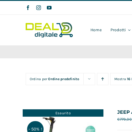
Salta
al
contenuto
Home
Prodotti
Ordina per
Ordine predefinito
Mostra
16
JEEP 
Esaurito
€
779,00
- 50% !