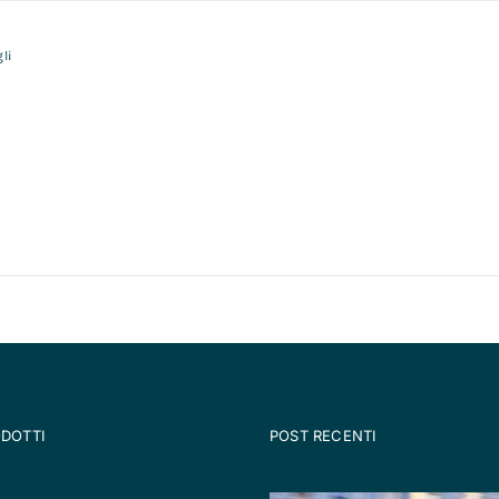
li
ODOTTI
POST RECENTI