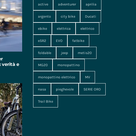
active
adventurer
aprilia
argento
city bike
Ducati
ebike
elettrica
elettrico
eSR2
EVO
fatbike
foldable
jeep
metis20
er
 verità e
MG20
monopattino
monopattino elettrico
MV
nasa
pieghevole
SERIE ORO
Trail Bike