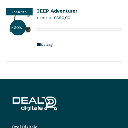
Contatti
JEEP Adventurer
Esaurito
€
390,00
€
779,00
- 50% !
Dettagli
Deal Digitale,