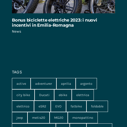
Bonus biciclette elettriche 2023: i nuovi
incentivi in Emilia-Romagna
News
TAGS
active
adventurer
aprilia
argento
city bike
Ducati
ebike
elettrica
elettrico
eSR2
EVO
fatbike
foldable
jeep
metis20
MG20
monopattino