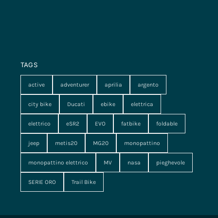
TAGS
active
adventurer
aprilia
argento
city bike
Ducati
ebike
elettrica
elettrico
eSR2
EVO
fatbike
foldable
jeep
metis20
MG20
monopattino
monopattino elettrico
MV
nasa
pieghevole
SERIE ORO
Trail Bike