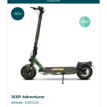
Esaurito
Contatti
- 50% !
JEEP Adventurer
€
390,00
€
779,00