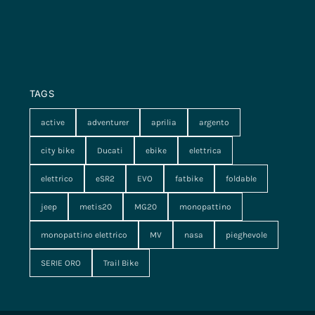
TAGS
active
adventurer
aprilia
argento
city bike
Ducati
ebike
elettrica
elettrico
eSR2
EVO
fatbike
foldable
jeep
metis20
MG20
monopattino
monopattino elettrico
MV
nasa
pieghevole
SERIE ORO
Trail Bike