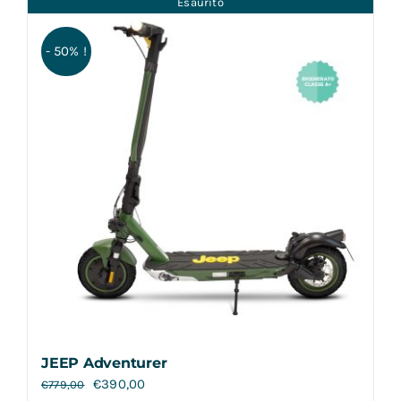
Esaurito
Contatti
- 50% !
JEEP Adventurer
€
390,00
€
779,00