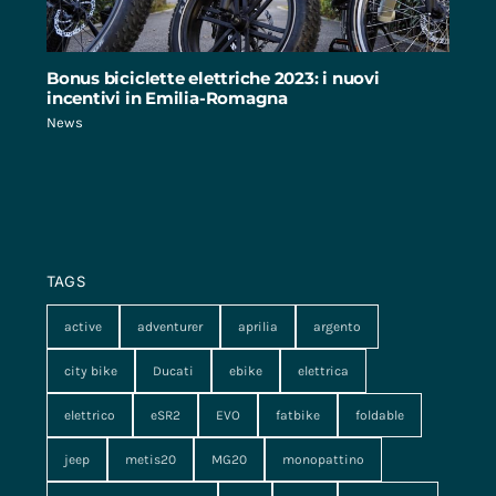
Bonus biciclette elettriche 2023: i nuovi
incentivi in Emilia-Romagna
News
TAGS
active
adventurer
aprilia
argento
city bike
Ducati
ebike
elettrica
elettrico
eSR2
EVO
fatbike
foldable
jeep
metis20
MG20
monopattino