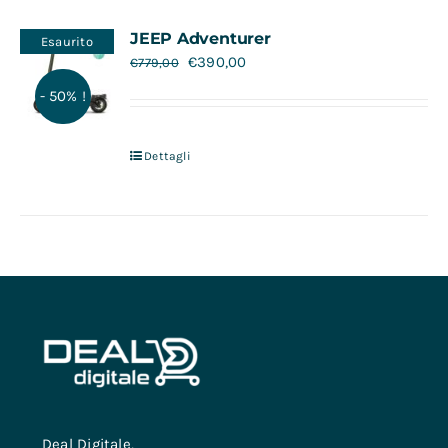
Contatti
JEEP Adventurer
Esaurito
€
390,00
€
779,00
- 50% !
Dettagli
Deal Digitale,