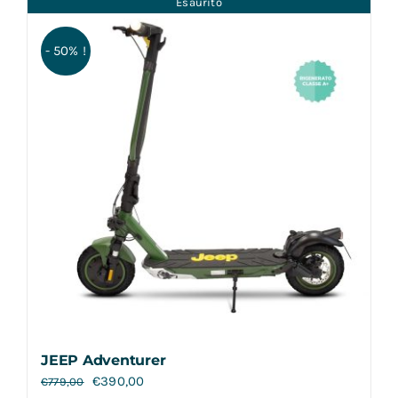
Esaurito
Contatti
- 50% !
JEEP Adventurer
€
390,00
€
779,00