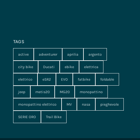
TAGS
active
adventurer
aprilia
argento
city bike
Ducati
ebike
elettrica
elettrico
eSR2
EVO
fatbike
foldable
jeep
metis20
MG20
monopattino
monopattino elettrico
MV
nasa
pieghevole
SERIE ORO
Trail Bike