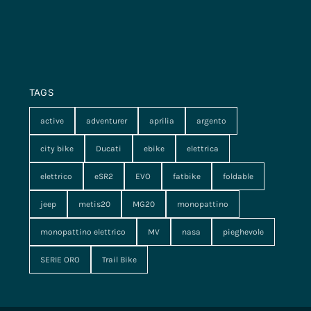
TAGS
active
adventurer
aprilia
argento
city bike
Ducati
ebike
elettrica
elettrico
eSR2
EVO
fatbike
foldable
jeep
metis20
MG20
monopattino
monopattino elettrico
MV
nasa
pieghevole
SERIE ORO
Trail Bike