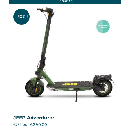
Esaurito
Contatti
- 50% !
JEEP Adventurer
€
390,00
€
779,00