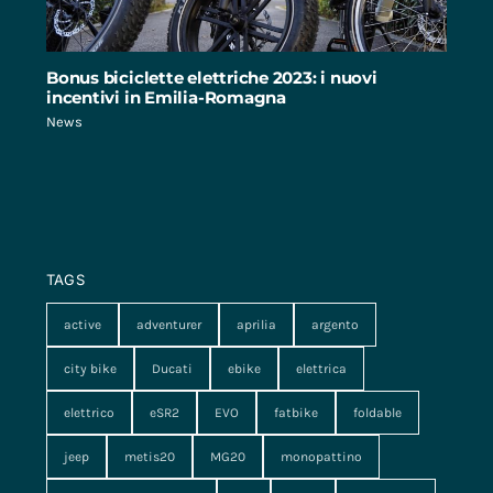
Bonus biciclette elettriche 2023: i nuovi
incentivi in Emilia-Romagna
News
TAGS
active
adventurer
aprilia
argento
city bike
Ducati
ebike
elettrica
elettrico
eSR2
EVO
fatbike
foldable
jeep
metis20
MG20
monopattino