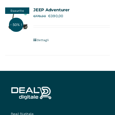
Contatti
JEEP Adventurer
Esaurito
€
390,00
€
779,00
- 50% !
Dettagli
Deal Digitale,