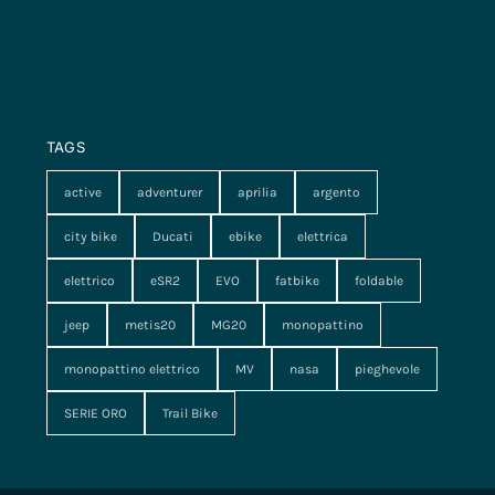
TAGS
active
adventurer
aprilia
argento
city bike
Ducati
ebike
elettrica
elettrico
eSR2
EVO
fatbike
foldable
jeep
metis20
MG20
monopattino
monopattino elettrico
MV
nasa
pieghevole
SERIE ORO
Trail Bike