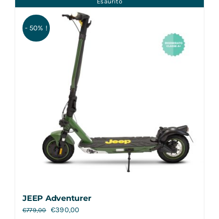
Esaurito
Contatti
- 50% !
JEEP Adventurer
€
390,00
€
779,00