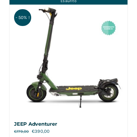
Esaurito
Contatti
- 50% !
JEEP Adventurer
€
390,00
€
779,00