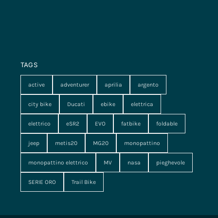
TAGS
active
adventurer
aprilia
argento
city bike
Ducati
ebike
elettrica
elettrico
eSR2
EVO
fatbike
foldable
jeep
metis20
MG20
monopattino
monopattino elettrico
MV
nasa
pieghevole
SERIE ORO
Trail Bike