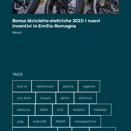
Bonus biciclette elettriche 2023: i nuovi
incentivi in Emilia-Romagna
News
TAGS
active
adventurer
aprilia
argento
city bike
Ducati
ebike
elettrica
elettrico
eSR2
EVO
fatbike
foldable
jeep
metis20
MG20
monopattino