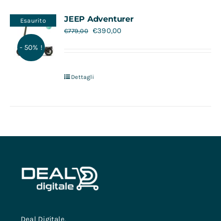
Contatti
JEEP Adventurer
Esaurito
€
390,00
€
779,00
- 50% !
Dettagli
Deal Digitale,