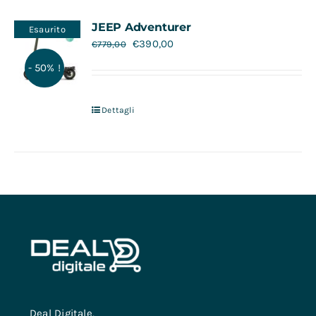
Contatti
JEEP Adventurer
Esaurito
€
390,00
€
779,00
- 50% !
Dettagli
Deal Digitale,