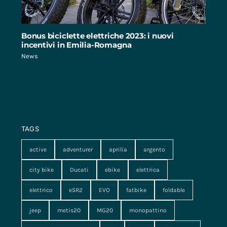
Bonus biciclette elettriche 2023: i nuovi
incentivi in Emilia-Romagna
News
TAGS
active
adventurer
aprilia
argento
city bike
Ducati
ebike
elettrica
elettrico
eSR2
EVO
fatbike
foldable
jeep
metis20
MG20
monopattino