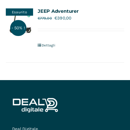
Contatti
JEEP Adventurer
Esaurito
€
390,00
€
779,00
- 50% !
Dettagli
Deal Digitale,