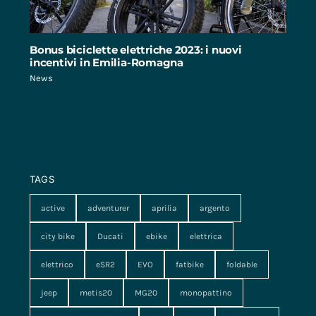
Bonus biciclette elettriche 2023: i nuovi
incentivi in Emilia-Romagna
News
TAGS
active
adventurer
aprilia
argento
city bike
Ducati
ebike
elettrica
elettrico
eSR2
EVO
fatbike
foldable
jeep
metis20
MG20
monopattino