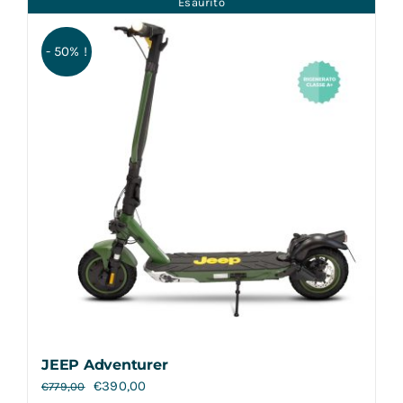
Esaurito
Contatti
- 50% !
JEEP Adventurer
€
390,00
€
779,00