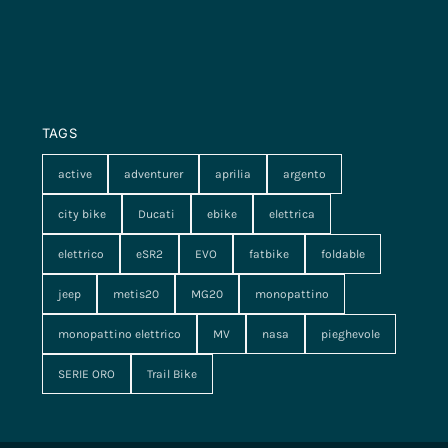
TAGS
active
adventurer
aprilia
argento
city bike
Ducati
ebike
elettrica
elettrico
eSR2
EVO
fatbike
foldable
jeep
metis20
MG20
monopattino
monopattino elettrico
MV
nasa
pieghevole
SERIE ORO
Trail Bike