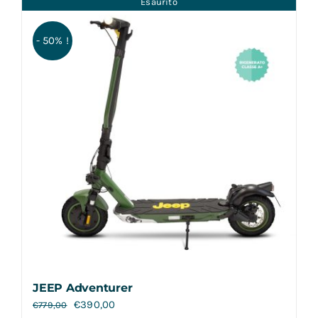
Esaurito
Contatti
- 50% !
JEEP Adventurer
€
390,00
€
779,00