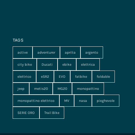
TAGS
active
adventurer
aprilia
argento
city bike
Ducati
ebike
elettrica
elettrico
eSR2
EVO
fatbike
foldable
jeep
metis20
MG20
monopattino
monopattino elettrico
MV
nasa
pieghevole
SERIE ORO
Trail Bike