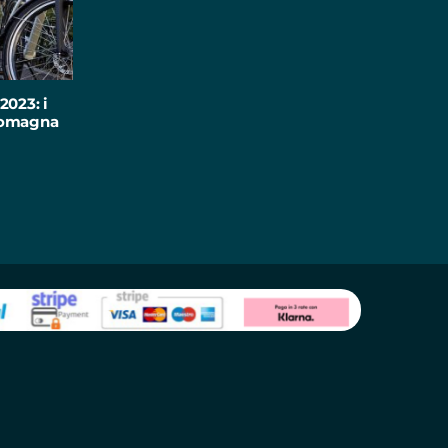
2023: i
-Romagna