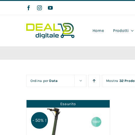
Salta
al
contenuto
Home
Prodotti
Ordina per
Data
Mostra
32 Prodo
Esaurito
- 50% !