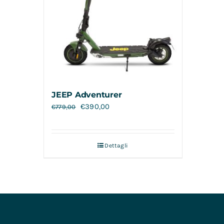
JEEP Adventurer
€
390,00
€
779,00
Dettagli