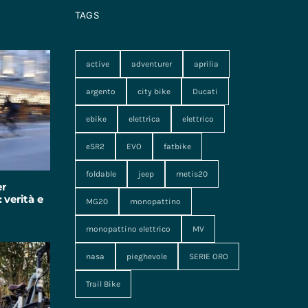
TAGS
active
adventurer
aprilia
argento
city bike
Ducati
ebike
elettrica
elettrico
eSR2
EVO
fatbike
foldable
jeep
metis20
er
 verità e
MG20
monopattino
monopattino elettrico
MV
nasa
pieghevole
SERIE ORO
Trail Bike