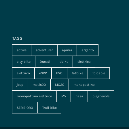
TAGS
active
adventurer
aprilia
argento
city bike
Ducati
ebike
elettrica
elettrico
eSR2
EVO
fatbike
foldable
jeep
metis20
MG20
monopattino
monopattino elettrico
MV
nasa
pieghevole
SERIE ORO
Trail Bike