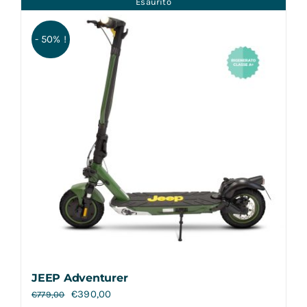
Esaurito
Contatti
- 50% !
JEEP Adventurer
€
390,00
€
779,00