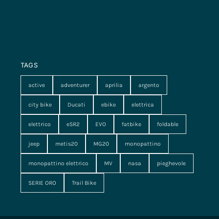
TAGS
active
adventurer
aprilia
argento
city bike
Ducati
ebike
elettrica
elettrico
eSR2
EVO
fatbike
foldable
jeep
metis20
MG20
monopattino
monopattino elettrico
MV
nasa
pieghevole
SERIE ORO
Trail Bike