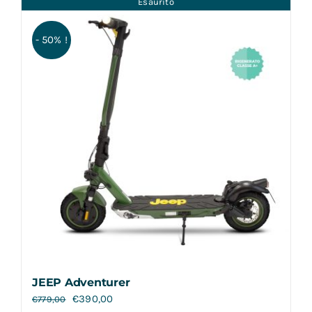
Esaurito
Contatti
- 50% !
JEEP Adventurer
€
390,00
€
779,00