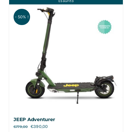
Esaurito
Contatti
- 50% !
JEEP Adventurer
€
390,00
€
779,00