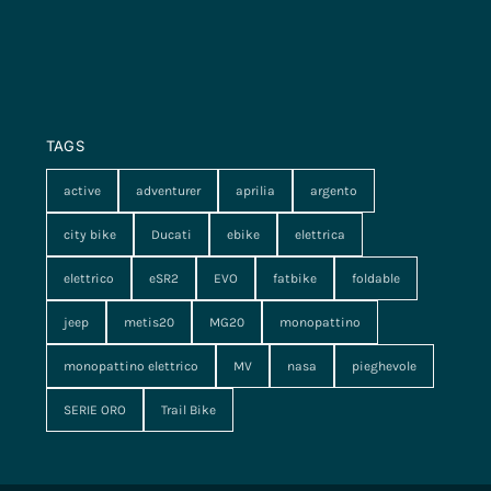
TAGS
active
adventurer
aprilia
argento
city bike
Ducati
ebike
elettrica
elettrico
eSR2
EVO
fatbike
foldable
jeep
metis20
MG20
monopattino
monopattino elettrico
MV
nasa
pieghevole
SERIE ORO
Trail Bike