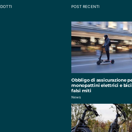
ODOTTI
POST RECENTI
Obbligo di assicurazione p
monopattini elettrici e bici:
falsi miti
News