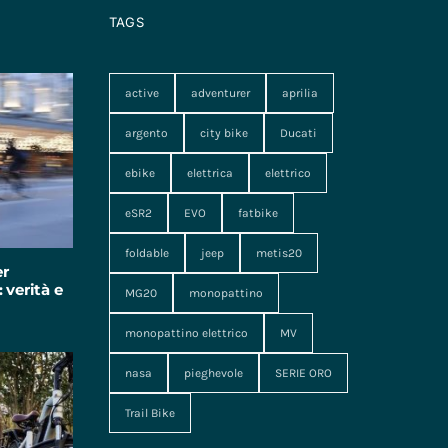
TAGS
active
adventurer
aprilia
argento
city bike
Ducati
ebike
elettrica
elettrico
eSR2
EVO
fatbike
foldable
jeep
metis20
er
 verità e
MG20
monopattino
monopattino elettrico
MV
nasa
pieghevole
SERIE ORO
Trail Bike