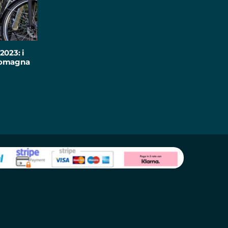
2023: i
-Romagna