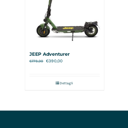
JEEP Adventurer
€
390,00
€
779,00
Dettagli