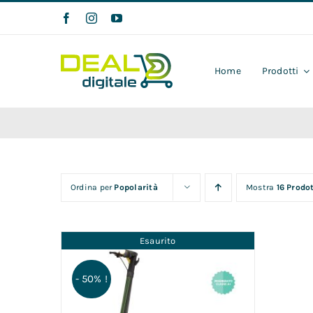
Salta
al
contenuto
Home
Prodotti
Ordina per
Popolarità
Mostra
16 Prodot
Esaurito
- 50% !