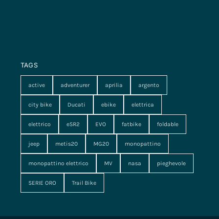
TAGS
active
adventurer
aprilia
argento
city bike
Ducati
ebike
elettrica
elettrico
eSR2
EVO
fatbike
foldable
jeep
metis20
MG20
monopattino
monopattino elettrico
MV
nasa
pieghevole
SERIE ORO
Trail Bike