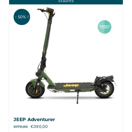
Esaurito
Contatti
- 50% !
JEEP Adventurer
€
390,00
€
779,00