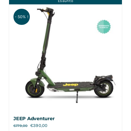
Esaurito
Contatti
- 50% !
JEEP Adventurer
€
390,00
€
779,00