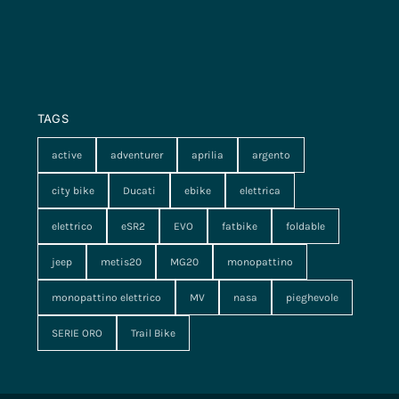
TAGS
active
adventurer
aprilia
argento
city bike
Ducati
ebike
elettrica
elettrico
eSR2
EVO
fatbike
foldable
jeep
metis20
MG20
monopattino
monopattino elettrico
MV
nasa
pieghevole
SERIE ORO
Trail Bike