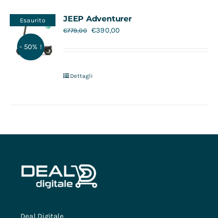
Contatti
JEEP Adventurer
Esaurito
€
390,00
€
779,00
- 50% !
Dettagli
Deal Digitale,