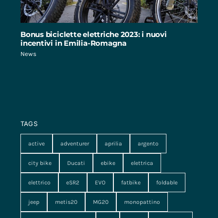
Bonus biciclette elettriche 2023: i nuovi
incentivi in Emilia-Romagna
News
TAGS
active
adventurer
aprilia
argento
city bike
Ducati
ebike
elettrica
elettrico
eSR2
EVO
fatbike
foldable
jeep
metis20
MG20
monopattino