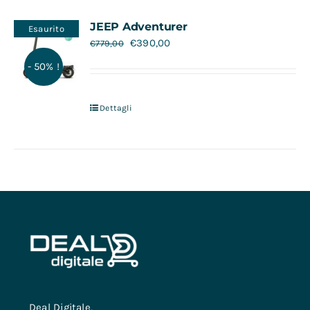
Contatti
JEEP Adventurer
Esaurito
€
390,00
€
779,00
- 50% !
Dettagli
Deal Digitale,