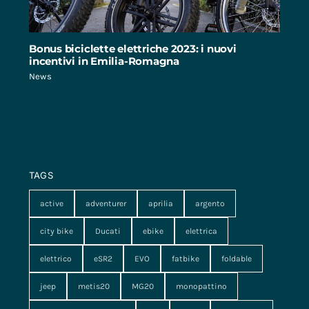
Bonus biciclette elettriche 2023: i nuovi
incentivi in Emilia-Romagna
News
TAGS
active
adventurer
aprilia
argento
city bike
Ducati
ebike
elettrica
elettrico
eSR2
EVO
fatbike
foldable
jeep
metis20
MG20
monopattino