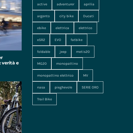
active
adventurer
aprilia
argento
city bike
Ducati
ebike
elettrica
elettrico
eSR2
EVO
fatbike
foldable
jeep
metis20
er
 verità e
MG20
monopattino
monopattino elettrico
MV
nasa
pieghevole
SERIE ORO
Trail Bike