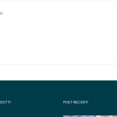
li
ODOTTI
POST RECENTI