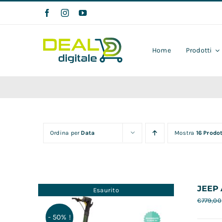
Salta
al
contenuto
Home
Prodotti
Ordina per
Data
Mostra
16 Prodot
JEEP 
Esaurito
€
779,00
- 50% !