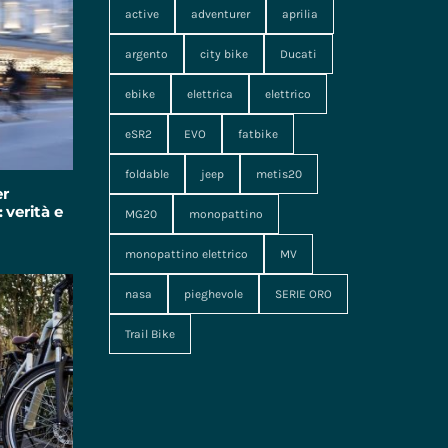
active
adventurer
aprilia
argento
city bike
Ducati
ebike
elettrica
elettrico
eSR2
EVO
fatbike
foldable
jeep
metis20
er
 verità e
MG20
monopattino
monopattino elettrico
MV
nasa
pieghevole
SERIE ORO
Trail Bike