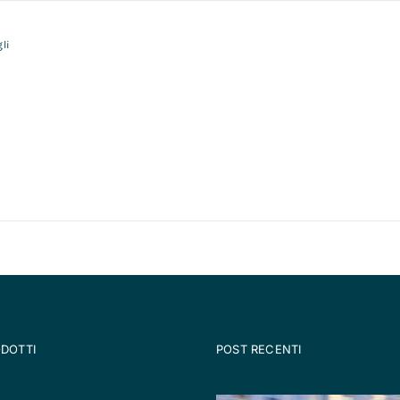
li
ODOTTI
POST RECENTI