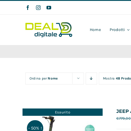
Salta
al
contenuto
Home
Prodotti
Ordina per
Nome
Mostra
48 Prodo
JEEP 
Esaurito
€
779,00
- 50% !