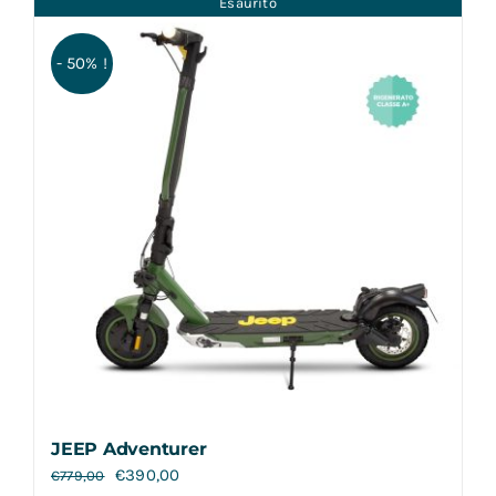
Esaurito
Contatti
- 50% !
JEEP Adventurer
€
390,00
€
779,00