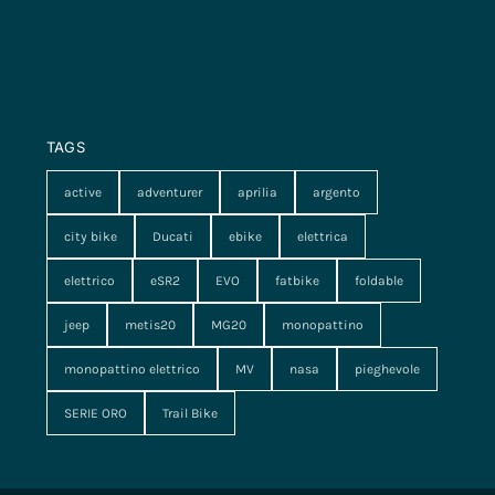
TAGS
active
adventurer
aprilia
argento
city bike
Ducati
ebike
elettrica
elettrico
eSR2
EVO
fatbike
foldable
jeep
metis20
MG20
monopattino
monopattino elettrico
MV
nasa
pieghevole
SERIE ORO
Trail Bike