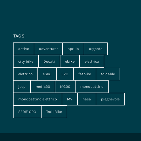
TAGS
active
adventurer
aprilia
argento
city bike
Ducati
ebike
elettrica
elettrico
eSR2
EVO
fatbike
foldable
jeep
metis20
MG20
monopattino
monopattino elettrico
MV
nasa
pieghevole
SERIE ORO
Trail Bike