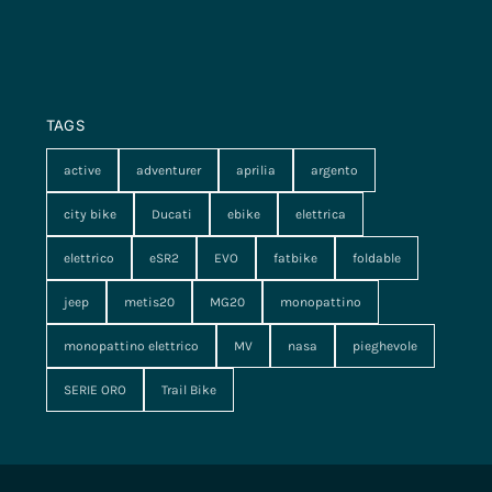
TAGS
active
adventurer
aprilia
argento
city bike
Ducati
ebike
elettrica
elettrico
eSR2
EVO
fatbike
foldable
jeep
metis20
MG20
monopattino
monopattino elettrico
MV
nasa
pieghevole
SERIE ORO
Trail Bike