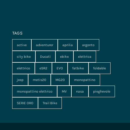
TAGS
active
adventurer
aprilia
argento
city bike
Ducati
ebike
elettrica
elettrico
eSR2
EVO
fatbike
foldable
jeep
metis20
MG20
monopattino
monopattino elettrico
MV
nasa
pieghevole
SERIE ORO
Trail Bike