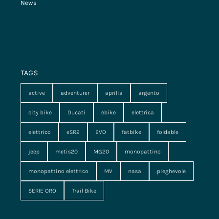
News
TAGS
active
adventurer
aprilia
argento
city bike
Ducati
ebike
elettrica
elettrico
eSR2
EVO
fatbike
foldable
jeep
metis20
MG20
monopattino
monopattino elettrico
MV
nasa
pieghevole
SERIE ORO
Trail Bike