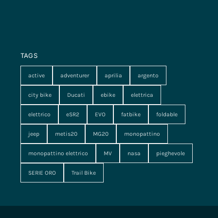
TAGS
active
adventurer
aprilia
argento
city bike
Ducati
ebike
elettrica
elettrico
eSR2
EVO
fatbike
foldable
jeep
metis20
MG20
monopattino
monopattino elettrico
MV
nasa
pieghevole
SERIE ORO
Trail Bike