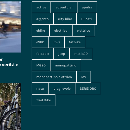
active
adventurer
aprilia
argento
city bike
Ducati
ebike
elettrica
elettrico
eSR2
EVO
fatbike
foldable
jeep
metis20
er
 verità e
MG20
monopattino
monopattino elettrico
MV
nasa
pieghevole
SERIE ORO
Trail Bike