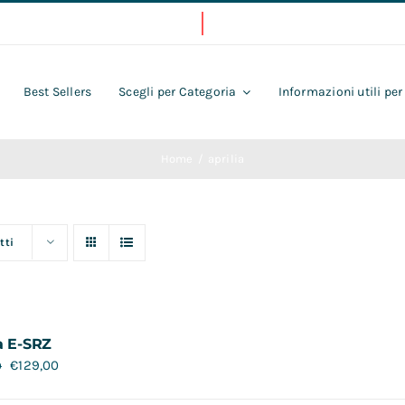
Best Sellers
Scegli per Categoria
Informazioni utili per
Home
aprilia
tti
a E-SRZ
€
129,00
0