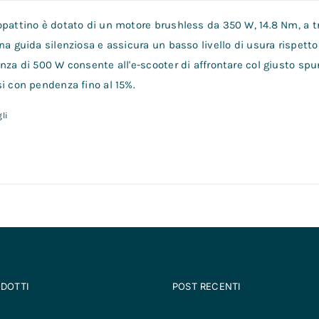
opattino è dotato di un motore brushless da 350 W, 14.8 Nm, a tr
na guida silenziosa e assicura un basso livello di usura rispetto 
nza di 500 W consente all'e-scooter di affrontare col giusto spu
i con pendenza fino al 15%.
li
ODOTTI
POST RECENTI