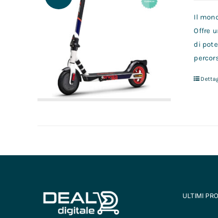
Il mon
Offre u
di pote
percors
Dettag
ULTIMI PR