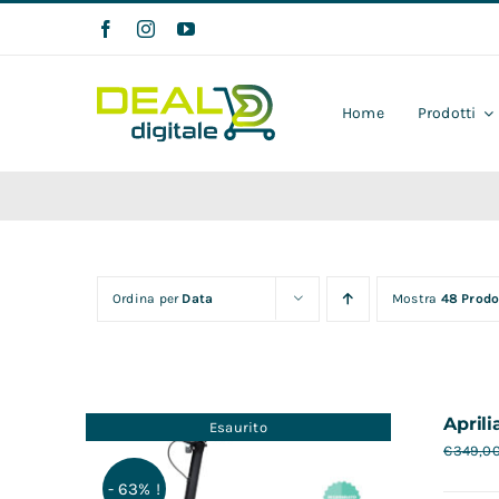
Salta
al
contenuto
Home
Prodotti
Ordina per
Data
Mostra
48 Prodo
Aprili
Esaurito
€
349,0
- 63% !