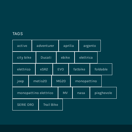
TAGS
active
adventurer
aprilia
argento
city bike
Ducati
ebike
elettrica
elettrico
eSR2
EVO
fatbike
foldable
jeep
metis20
MG20
monopattino
monopattino elettrico
MV
nasa
pieghevole
SERIE ORO
Trail Bike